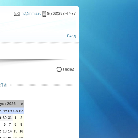
int@mmis.ru
8(863)298-47-77
Вход
Назад
сти
уст 2026
>
р
Чт
Пт
Сб
Вс
9
30
31
1
2
5
6
7
8
9
2
13
14
15
16