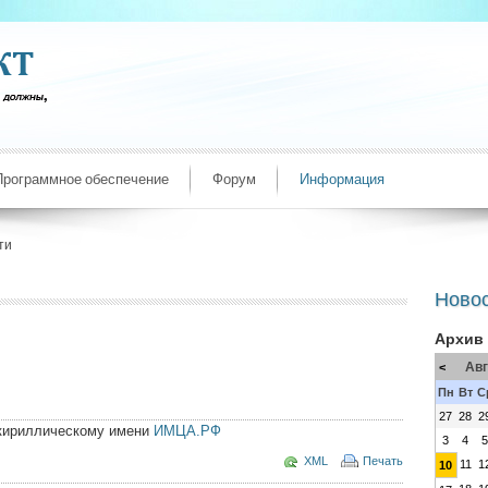
Программное обеспечение
Форум
Информация
ти
Ново
Архив
Авг
<
Пн
Вт
С
27
28
2
 кириллическому имени
ИМЦА.РФ
3
4
XML
Печать
11
1
10