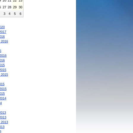
9
20
21
22
23
6
27
28
29
30
2
3
4
5
6
:
020
2017
016
 2016
6
2016
016
015
2015
 2015
015
2015
015
2014
4
2013
2013
 2013
013
3