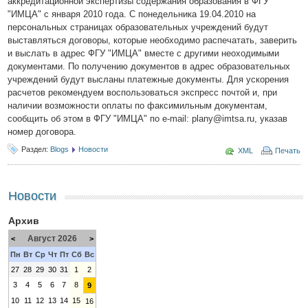
аккредитационной экспертизы содержания образования в ФГУ
"ИМЦА" с января 2010 года. С понедельника 19.04.2010 на
персональных страницах образовательных учреждений будут
выставляться договоры, которые необходимо распечатать, заверить
и выслать в адрес ФГУ "ИМЦА" вместе с другими неоходимыми
документами. По получению документов в адрес образовательных
учреждений будут высланы платежные документы. Для ускорения
расчетов рекомендуем воспользоваться экспресс почтой и, при
наличии возможности оплаты по факсимильным документам,
сообщить об этом в ФГУ "ИМЦА" по e-mail: plany@imtsa.ru, указав
номер договора.
Раздел:
Blogs
Новости
XML
Печать
Новости
Архив
Август 2026
<
>
Пн
Вт
Ср
Чт
Пт
Сб
Вс
27
28
29
30
31
1
2
3
4
5
6
7
8
9
10
11
12
13
14
15
16