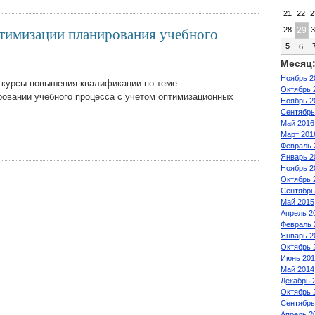
21
22
2
тимизации планирования учебного
28
29
3
5
6
Месяц
Ноябрь 2
ут курсы повышения квалификации по теме
Октябрь 
овании учебного процесса с учетом оптимизационных
Ноябрь 2
Сентябрь
Май 2016
Март 201
Февраль 
Январь 2
Ноябрь 2
Октябрь 
Сентябрь
Май 2015
Апрель 2
Февраль 
Январь 2
Октябрь 
Июнь 201
Май 2014
Декабрь 
Октябрь 
Сентябрь
Апрель 2