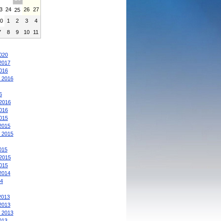
3
24
26
27
25
0
1
2
3
4
7
8
9
10
11
:
020
2017
016
 2016
6
2016
016
015
2015
 2015
015
2015
015
2014
4
2013
2013
 2013
013