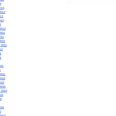
3
013
2012
012
012
2
2012
2011
011
2011
 2011
011
1
1
011
1
2011
2010
010
2010
 2010
010
0
010
0
2010