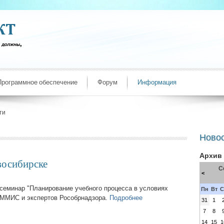
Программное обеспечение
Форум
Информация
ти
Ново
Архив
восибирске
С
<
 семинар "Планирование учебного процесса в условиях
Пн
Вт
С
 ММИС и экспертов Рособрнадзора.
Подробнее
31
1
7
8
14
15
1