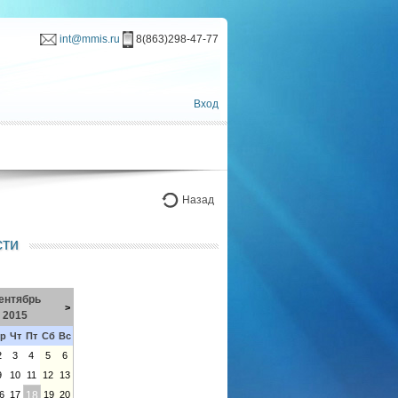
int@mmis.ru
8(863)298-47-77
Вход
Назад
сти
ентябрь
>
2015
р
Чт
Пт
Сб
Вс
2
3
4
5
6
9
10
11
12
13
6
17
18
19
20