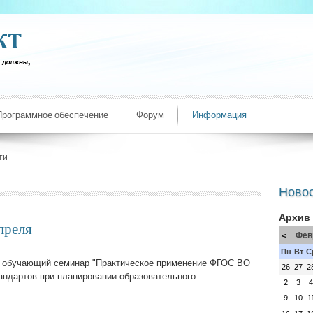
Программное обеспечение
Форум
Информация
ти
Ново
Архив
преля
Фев
<
Пн
Вт
С
т обучающий семинар "Практическое применение ФГОС ВО
26
27
2
андартов при планировании образовательного
2
3
9
10
1