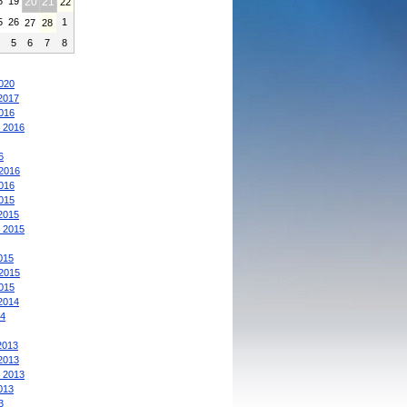
8
19
20
21
22
5
26
1
27
28
4
5
6
7
8
:
020
2017
016
 2016
6
2016
016
015
2015
 2015
015
2015
015
2014
4
2013
2013
 2013
013
3