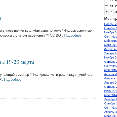
16
17
1
23
24
2
2
3
я
Месяц
Ноябрь 2
Октябрь 
курсы повышения квалификации по теме "Информационные
Ноябрь 2
процесса с учетом изменений ФГОC ВО".
Подробнее..
Сентябрь
Май 2016
Март 201
Февраль 
Январь 2
Ноябрь 2
ге 19-20 марта
Октябрь 
Сентябрь
Май 2015
учающий семинар "Планирование и реализация учебного
Апрель 2
Февраль 
О".
Подробнее..
Январь 2
Октябрь 
Июнь 201
Май 2014
Декабрь 
Октябрь 
Сентябрь
Апрель 2
Март 201