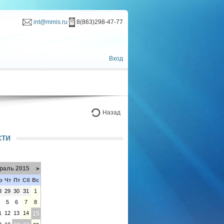
int@mmis.ru
8(863)298-47-77
Вход
Назад
сти
раль 2015
>
р
Чт
Пт
Сб
Вс
8
29
30
31
1
4
5
6
7
8
1
12
13
14
15