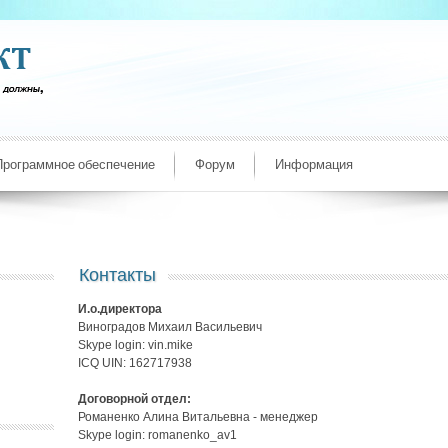
Программное обеспечение
Форум
Информация
Контакты
И.о.директора
Виноградов Михаил Васильевич
Skype login: vin.mike
ICQ UIN: 162717938
Договорной отдел:
Романенко Алина Витальевна - менеджер
Skype login: romanenko_av1